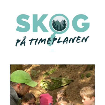
Hopp
til
innhold