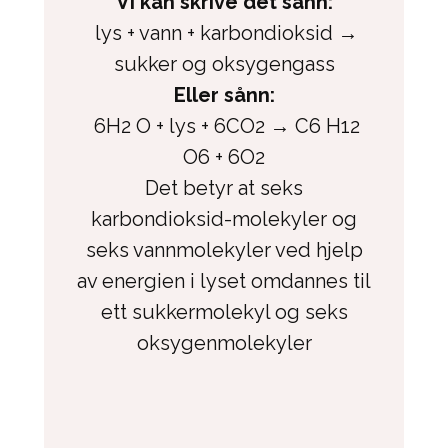
Vi kan skrive det sånn:
lys + vann + karbondioksid →
sukker og oksygengass
Eller sånn:
6H2 O + lys + 6CO2 → C6 H12
O6 + 6O2
Det betyr at seks
karbondioksid-molekyler og
seks vannmolekyler ved hjelp
av energien i lyset omdannes til
ett sukkermolekyl og seks
oksygenmolekyler