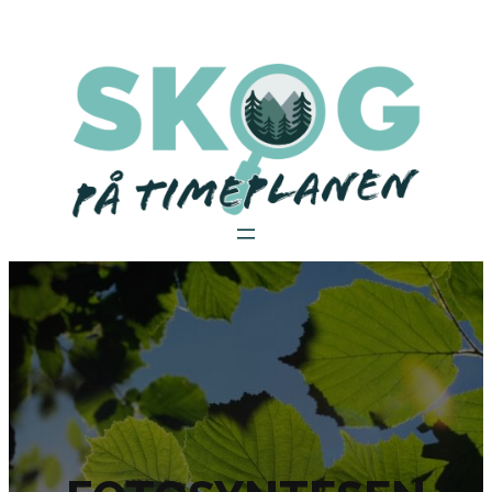
Hopp
til
innhold