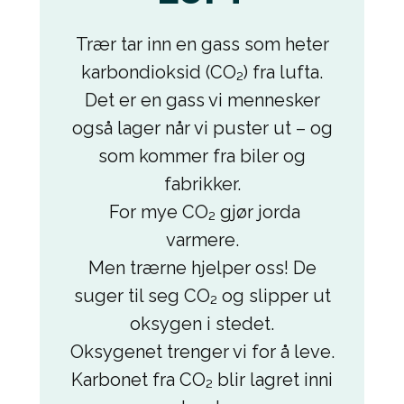
Trær tar inn en gass som heter
karbondioksid (CO₂) fra lufta.
Det er en gass vi mennesker
også lager når vi puster ut – og
som kommer fra biler og
fabrikker.
For mye CO₂ gjør jorda
varmere.
Men trærne hjelper oss! De
suger til seg CO₂ og slipper ut
oksygen i stedet.
Oksygenet trenger vi for å leve.
Karbonet fra CO₂ blir lagret inni