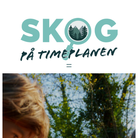
Hopp
til
innhold